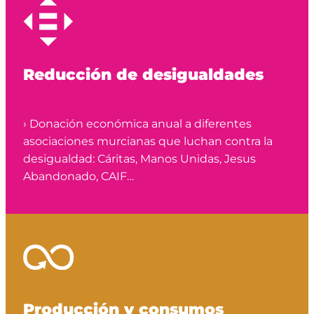
Reducción de desigualdades
› Donación económica anual a diferentes
asociaciones murcianas que luchan contra la
desigualdad: Cáritas, Manos Unidas, Jesus
Abandonado, CAIF…
Producción y consumos