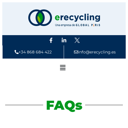
+34 868 684 422
info@erecycling.es
FAQs